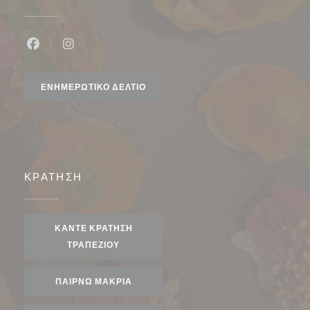
Facebook ((ανοίγει σε νέο παράθυρο))
Instagram ((ανοίγει σε νέο παράθυρο))
ΕΝΗΜΕΡΩΤΙΚΌ ΔΕΛΤΊΟ
ΚΡΆΤΗΣΗ
ΚΆΝΤΕ ΚΡΆΤΗΣΗ
ΤΡΑΠΕΖΙΟΎ
ΠΑΊΡΝΩ ΜΑΚΡΙΆ