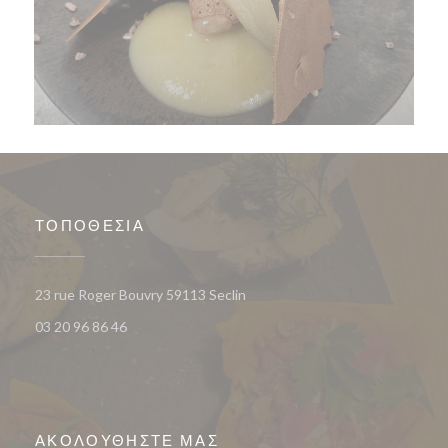
ΤΟΠΟΘΕΣΊΑ
((ανοίγει σε νέο παράθυρο))
23 rue Roger Bouvry 59113 Seclin
03 20 96 86 46
ΑΚΟΛΟΥΘΉΣΤΕ ΜΑΣ