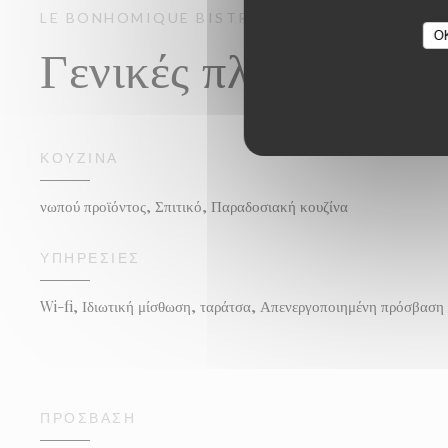
LE BONHOMIQUE
BISTRONOMIQUE
SECLIN
O
Γενικές πληροφορίε
ΚΟΥΖΊΝΑ
νωπού προϊόντος, Σπιτικό, Παραδοσιακή κουζίνα
ΥΠΗΡΕΣΊΕΣ
Wi-fi, Ιδιωτική μίσθωση, ταράτσα, Απενεργοποιημένη πρόσβαση
ΠΡΌΣΒΑΣΗ