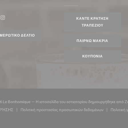
ράθυρο))
ΚΆΝΤΕ ΚΡΆΤΗΣΗ
ook ((ανοίγει σε νέο παράθυρο))
Instagram ((ανοίγει σε νέο παράθυρο))
ΤΡΑΠΕΖΙΟΎ
ΜΕΡΩΤΙΚΌ ΔΕΛΤΊΟ
ΠΑΊΡΝΩ ΜΑΚΡΙΆ
ΚΟΥΠΌΝΙΑ
6 Le Bonhomique — Η ιστοσελίδα του εστιατορίου δημιουργήθηκε από
Z
ΧΡΉΣΗΣ
Πολιτική προστασίας προσωπικών δεδομένων
Πολιτική 
άθυρο))
((ανοίγει σε νέο παράθυρο))
((ανοίγει σε νέο παράθυρο))