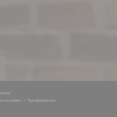
((ανοίγει σε νέο παράθυρο))
enchef
για τα cookies
Προσβασιμότητα
((ανοίγει σε νέο παράθυρο))
((ανοίγει σε νέο παράθυρο))