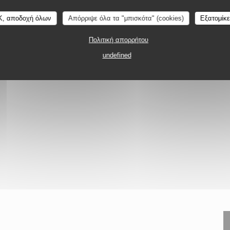
K, αποδοχή όλων
Απόρριψε όλα τα "μπισκότα" (cookies)
Εξατομίκ
ς
Πολιτική απορρήτου
undefined