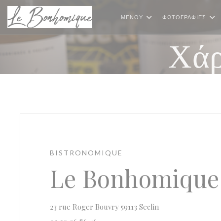
Πίνακας διαχείρισης "Μπισκότων" (Cookies)
ΜΕΝΟΎ
ΦΩΤΟΓΡΑΦΊΕΣ
Χάρ
BISTRONOMIQUE
Le Bonhomique
((ανοίγει σε νέο παρ
23 rue Roger Bouvry 59113 Seclin