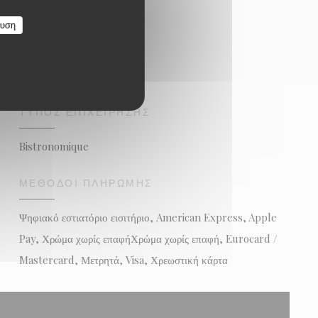
ευση
ΤΎΠΟΣ ΕΠΙΧΕΊΡΗΣΗΣ
Bistronomique
ΜΈΘΟΔΟΙ ΠΛΗΡΩΜΉΣ
Ψηφιακό εστιατόριο εισιτήριο, American Express, Apple
Pay, Χρώμα χωρίς επαφήΧρώμα χωρίς επαφή, Eurocard /
Mastercard, Μετρητά, Visa, Χρεωστική κάρτα