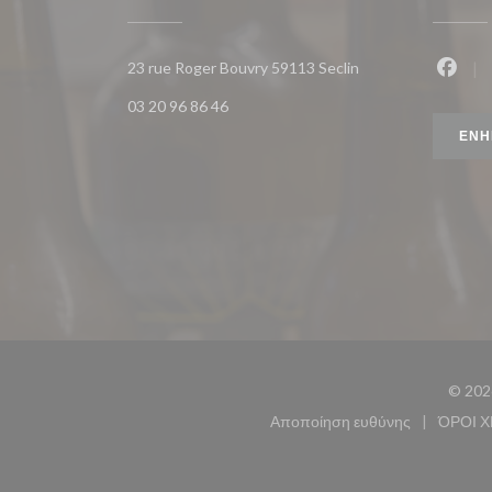
((ανοίγει σε νέο πα
23 rue Roger Bouvry 59113 Seclin
Faceb
03 20 96 86 46
ΕΝΗ
© 202
Αποποίηση ευθύνης
ΌΡΟΙ 
((ανοίγει σε νέο παρ