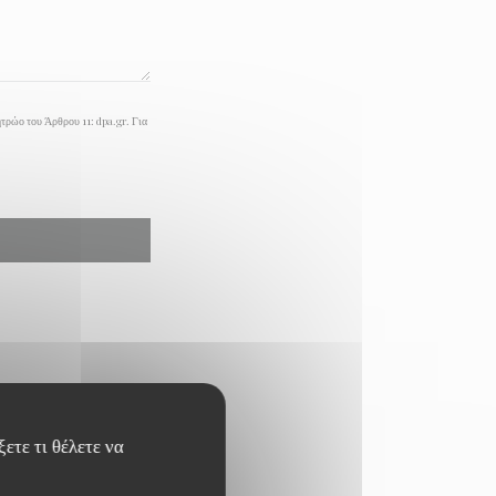
ητρώο του Άρθρου 11:
dpa.gr
. Για
ετε τι θέλετε να