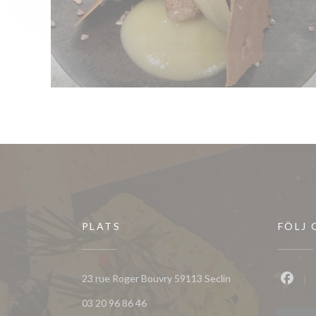
PLATS
FÖLJ 
((öppnas i ett nytt 
23 rue Roger Bouvry 59113 Seclin
Faceb
03 20 96 86 46