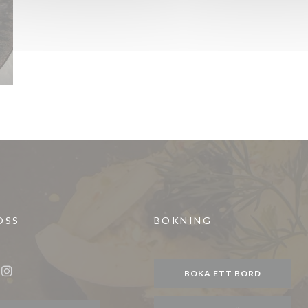
OSS
BOKNING
fönster))
BOKA ETT BORD
ook ((öppnas i ett nytt fönster))
Instagram ((öppnas i ett nytt fönster))