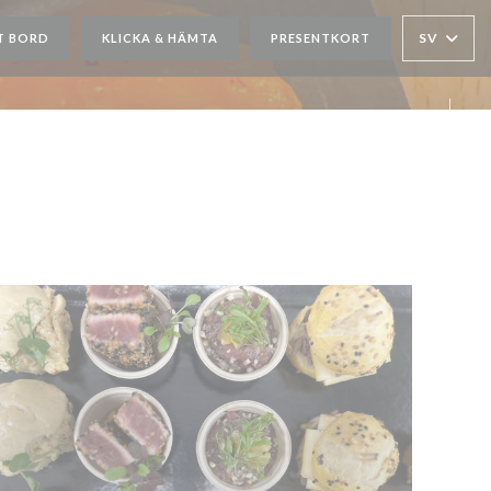
SV
T BORD
KLICKA & HÄMTA
PRESENTKORT
Faceb
Insta