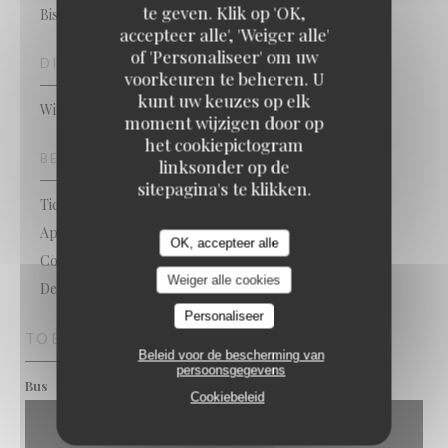
te geven. Klik op 'OK,
Bistronomique
accepteer alle', 'Weiger alle'
of 'Personaliseer' om uw
DIENSTEN
voorkeuren te beheren. U
kunt uw keuzes op elk
Wifi, Private Hire, Terras, Geblokkeerde toegang
moment wijzigen door op
het cookiepictogram
BETAALMETHODEN
linksonder op de
sitepagina's te klikken.
Ticket restaurant dématérialisé, American Express,
Apple Pay, Paiement Sans ContactPaiement Sans
OK, accepteer alle
Contact, Eurocard / Mastercard, Contant geld, Visa,
Weiger alle cookies
Debetkaart
Personaliseer
TOEGANG
Beleid voor de bescherming van
persoonsgegevens
Arrêt Fenelon Ligne 92
Bus
Cookiebeleid