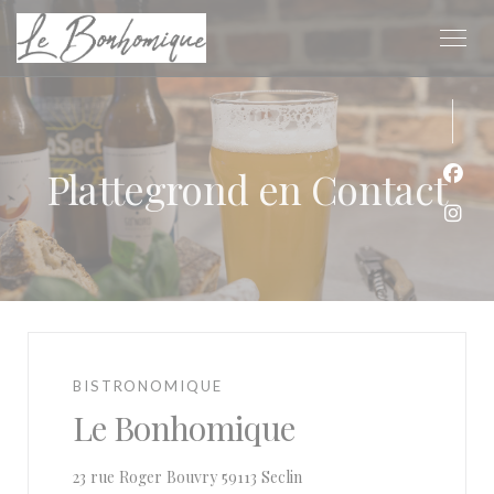
Cookies beheer paneel
Plattegrond en Contact
Face
Inst
BISTRONOMIQUE
Le Bonhomique
((opent in een nieuw venste
23 rue Roger Bouvry 59113 Seclin