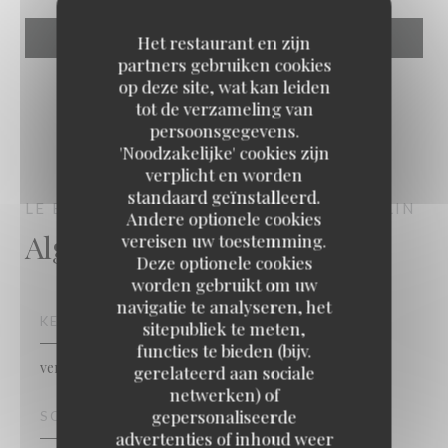
Het restaurant en zijn
partners gebruiken cookies
op deze site, wat kan leiden
tot de verzameling van
persoonsgegevens.
'Noodzakelijke' cookies zijn
verplicht en worden
standaard geïnstalleerd.
LE BONHOMIQUE
BISTRONOMIQUE
SECLIN
Andere optionele cookies
Algemene informatie
vereisen uw toestemming.
Deze optionele cookies
worden gebruikt om uw
navigatie te analyseren, het
KEUKEN
sitepubliek te meten,
functies te bieden (bijv.
vers product, Eigengemaakt, Traditionele keuken
gerelateerd aan sociale
netwerken) of
gepersonaliseerde
SOORT BEDRIJF
advertenties of inhoud weer