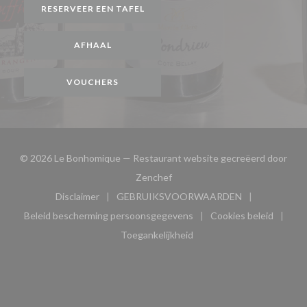
RESERVEER EEN TAFEL
AFHAAL
VOUCHERS
© 2026 Le Bonhomique — Restaurant website gecreëerd door
((opent in een nieuw venster))
Zenchef
Disclaimer
GEBRUIKSVOORWAARDEN
((opent in een nieuw venster))
((opent in een nieuw venster
Beleid bescherming persoonsgegevens
Cookies beleid
((opent in een nieuw venster))
((opent in ee
Toegankelijkheid
((opent in een nieuw venster))