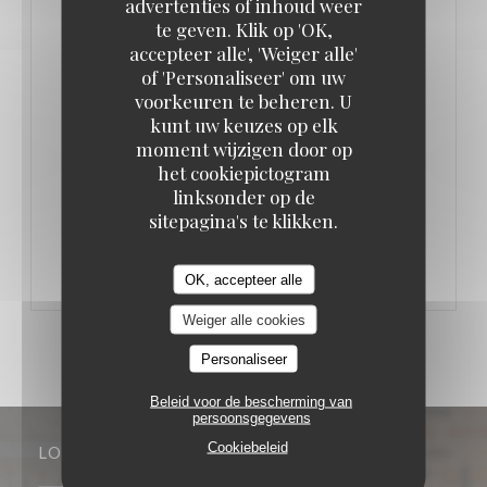
advertenties of inhoud weer
te geven. Klik op 'OK,
accepteer alle', 'Weiger alle'
of 'Personaliseer' om uw
voorkeuren te beheren. U
LA TOQUE D'OR DE NOTRE CHEF
kunt uw keuzes op elk
24/10/2018
moment wijzigen door op
het cookiepictogram
linksonder op de
((OPENT IN EEN NIEUW VENSTER)
LEES HET ARTIKEL
sitepagina's te klikken.
OK, accepteer alle
Weiger alle cookies
Personaliseer
Beleid voor de bescherming van
persoonsgegevens
Cookiebeleid
LOCATIE