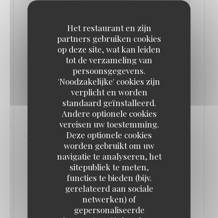
Het restaurant en zijn
partners gebruiken cookies
op deze site, wat kan leiden
COMMERCE : LE BONHOMIQUE OUVRE SES
tot de verzameling van
PORTES RUE BOUVRY !
persoonsgegevens.
09/02/2024
'Noodzakelijke' cookies zijn
verplicht en worden
standaard geïnstalleerd.
((OPENT IN EEN NIEUW VENSTER)
LEES HET ARTIKEL
Andere optionele cookies
vereisen uw toestemming.
Deze optionele cookies
worden gebruikt om uw
navigatie te analyseren, het
sitepubliek te meten,
functies te bieden (bijv.
gerelateerd aan sociale
netwerken) of
gepersonaliseerde